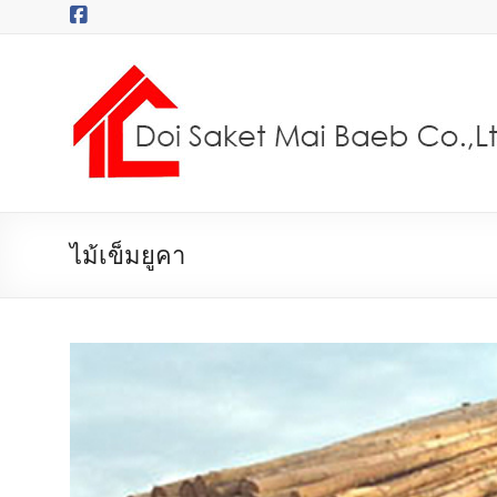
Skip
to
content
บริษัท
ดอยสะเก็ด
ไม้
แบบ
จำกัด
ไม้เข็มยูคา
ไม้
ยูคา
ไม้ไผ่
ไม้
ซาง
ไม้
แบบ
เช่า