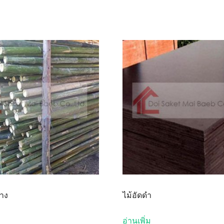
ซาง
ไม้อัดดำ
อ่านเพิ่ม