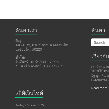
ค้นหาเรา
ค้นหา
ที่อยู่
140/13 หมู่ 8 ต.เชิงดอย อ.ดอยสะเก็ด
จ.เชียงใหม่ 50220
เกี่ยวกับ
ชั่วโมง
วันจันทร์—ศุกร์: 7:30–17:00 น.
วันเสาร์ & อาทิตย์: 8:00–16:00 น.
เราจำหน่ายแ
ไม้ไผ่ ไม้ซ
อิฐ ปูน หิน 
เฉพาะทาง แ
Read more
สถิติเว็บไซต์
Today's Views:
579