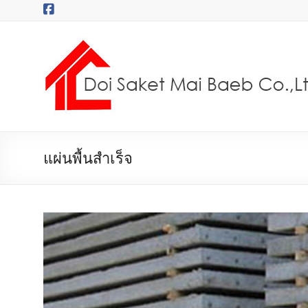
Skip
to
content
บริษัท
ดอยสะเก็ด
ไม้
แบบ
จำกัด
แผ่นพื้นสำเร็จ
ไม้
ยูคา
ไม้ไผ่
ไม้
ซาง
ไม้
แบบ
เช่า