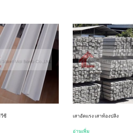
วีซี
เสาอัดแรง เสาท้องปลิง
อ่านเพิ่ม