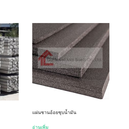
แผ่นชานอ้อยชุบน้ำมัน
อ่านเพิ่ม