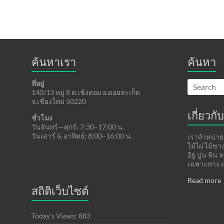
ค้นหาเรา
ค้นหา
ที่อยู่
140/13 หมู่ 8 ต.เชิงดอย อ.ดอยสะเก็ด
จ.เชียงใหม่ 50220
เกี่ยวกับ
ชั่วโมง
วันจันทร์—ศุกร์: 7:30–17:00 น.
วันเสาร์ & อาทิตย์: 8:00–16:00 น.
เราจำหน่ายแ
ไม้ไผ่ ไม้ซ
อิฐ ปูน หิน 
เฉพาะทาง แ
Read more
สถิติเว็บไซต์
Today's Views:
883