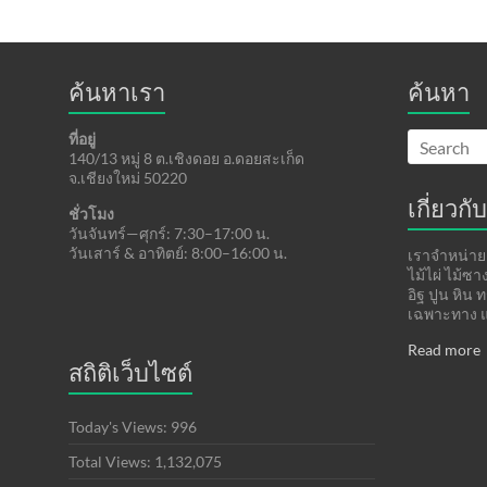
ค้นหาเรา
ค้นหา
ที่อยู่
140/13 หมู่ 8 ต.เชิงดอย อ.ดอยสะเก็ด
จ.เชียงใหม่ 50220
เกี่ยวกับ
ชั่วโมง
วันจันทร์—ศุกร์: 7:30–17:00 น.
วันเสาร์ & อาทิตย์: 8:00–16:00 น.
เราจำหน่ายแ
ไม้ไผ่ ไม้ซ
อิฐ ปูน หิน 
เฉพาะทาง แ
Read more
สถิติเว็บไซต์
Today's Views:
996
Total Views:
1,132,075