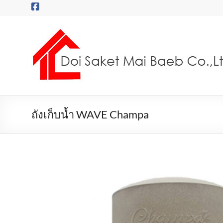
Skip
to
content
บริษัท
ดอยสะเก็ด
ไม้
แบบ
จำกัด
ถังเก็บน้ำ WAVE Champa
ไม้
ยูคา
ไม้ไผ่
ไม้
ซาง
ไม้
แบบ
เช่า